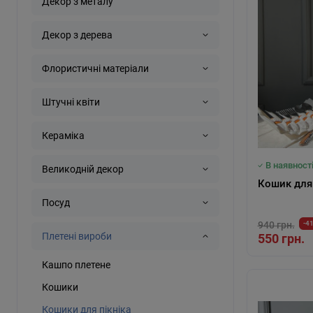
Декор з металу
Декор з дерева
Флористичні матеріали
Штучні квіти
Кераміка
В наявност
Великодній декор
Кошик для 
Посуд
940 грн.
-4
Плетені вироби
550 грн.
Кашпо плетене
Кошики
Кошики для пікніка