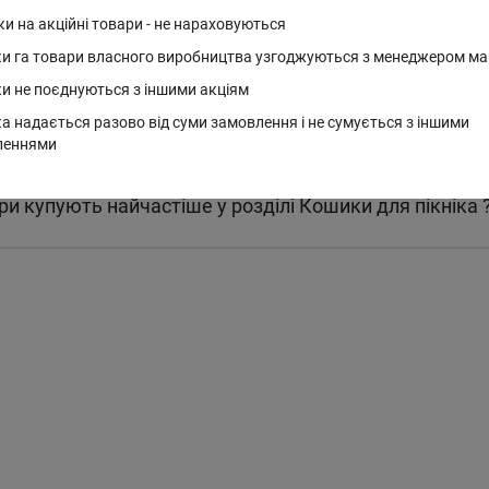
Код: D-7673
ки на акційні товари - не нараховуються
Найчастіші питання у категорі
и га товари власного виробництва узгоджуються з менеджером ма
и не поєднуються з іншими акціям
 товари у розділі Кошики для пікніка ?
а надається разово від суми замовлення і не сумується з іншими
леннями
ри купують найчастіше у розділі Кошики для пікніка 
ності
В наявності
 лампа "Макарун"
Декоративний настіл
ід usb 30 см з
"Макарун
ванням потужності світла (D-