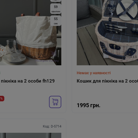
5
9
хвилин
5
4
сек
і
Немає у наявності
пікніка на 2 особи fh129
Кошик для пікніка на 2 особ
1%
1995 грн.
Код: D-5714