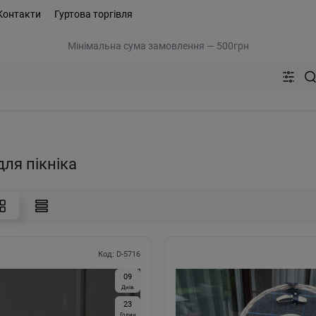
Контакти
Гуртова торгівля
Мінімальна сума замовлення — 500грн
ля пікніка
Код: D-5716
0
9
Днів
2
3
Годин