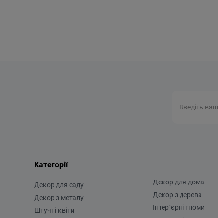
рн.
535 грн.
Категорії
Декор для дома
Декор для саду
Декор з дерева
Декор з металу
Інтер`єрні гноми
Штучні квіти