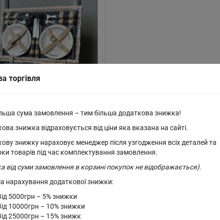
ва торгівля
льша сума замовлення – тим більша додаткова знижка!
ова знижка відраховується від ціни яка вказана на сайті.
ності
ову знижку нараховує менеджер після узгодження всіх деталей та
рки товарів під час комплектування замовлення.
пікніка на 4 особи білий
а від суми замовлення в корзині покупок не відображається).
а нарахування додаткової знижки:
Від 5000грн – 5% знижки
Від 10000грн – 10% знижки
Від 25000грн – 15% знижк