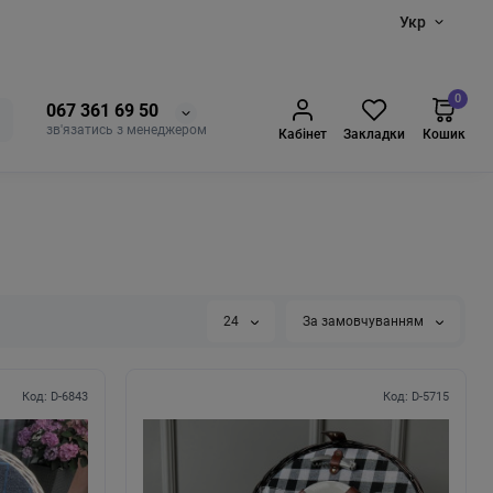
Укр
0
067 361 69 50
зв'язатись з менеджером
Кабінет
Закладки
Кошик
24
За замовчуванням
Код: D-6843
Код: D-5715