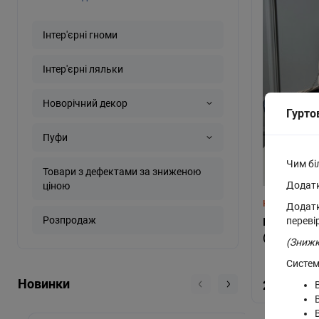
Інтер'єрні гноми
Інтер'єрні ляльки
Новорічний декор
Гурто
Пуфи
Чим бі
Товари з дефектами за зниженою
Додатк
ціною
Немає у наяв
Додатк
Розпродаж
переві
Кошик для 
(kf-1803)
(Знижк
Систем
Новинки
2714 грн.