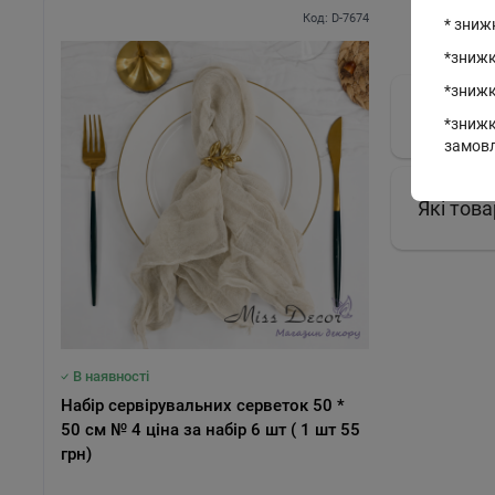
Код: D-7674
* зниж
*знижк
*знижк
Які нові
*знижк
замов
Які това
В наявності
В наяв
Набір сервірувальних серветок 50 *
Настільна
50 см № 4 ціна за набір 6 шт ( 1 шт 55
помаранчева в
грн)
регулю
7673)