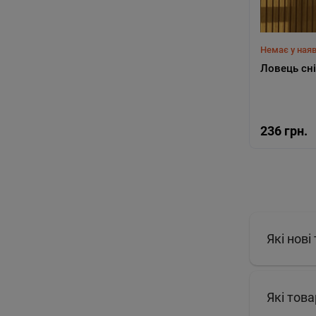
Немає у наяв
Ловець сні
236 грн.
Які нові
Які тов