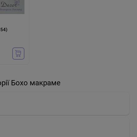
254)
орії Бохо макраме