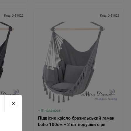
Код: D-51022
Код: D-51023
В наявності
кий гамак
Підвісне крісло бразильський гамак
 кольору
boho 100см + 2 шт подушки сіре