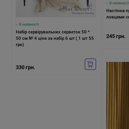
В наявност
Настінна п
ловцями сн
В наявності
В наяв
Набір сервірувальних серветок 50 *
Настільна
245 грн.
50 см № 4 ціна за набір 6 шт ( 1 шт 55
помаранчева в
грн)
регулю
7673)
330 грн.
535 г