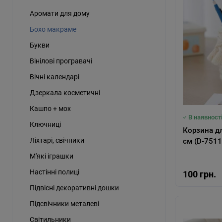
Аромати для дому
Бохо макраме
Букви
Вінілові програвачі
Вічні календарі
Дзеркала косметичні
Кашпо + мох
В наявност
Ключниці
Корзина для з
Ліхтарі, свічники
см (D-7511
М'які іграшки
Настінні полиці
100 грн.
Підвісні декоративні дошки
Підсвічники металеві
Світильники