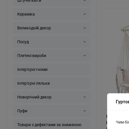
Штучні квіти
Кераміка
Великодній декор
Посуд
Плетені вироби
Інтер'єрні гноми
Інтер'єрні ляльки
Новорічний декор
Гурто
В наявност
Пуфи
Підвісне к
Чим бі
boho 100см
Товари з дефектами за зниженою
51024)