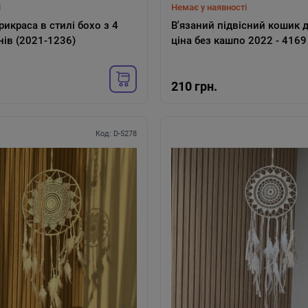
і
Немає у наявності
рикраса в стилі бохо з 4
В'язаний підвісний кошик дл
ів (2021-1236)
ціна без кашпо 2022 - 4169
ності
В наявності
 лампа "Макарун"
Декоративний настіл
210 грн.
ід usb 30 см з
"Макарун
ванням потужності світла (D-
Код: D-5278
рн.
535 грн.