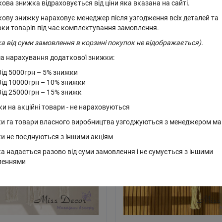
ова знижка відраховується від ціни яка вказана на сайті.
ову знижку нараховує менеджер після узгодження всіх деталей та
15%
рки товарів під час комплектування замовлення.
1155 грн.
а від суми замовлення в корзині покупок не відображається).
а нарахування додаткової знижки:
Код: D-7487
Від 5000грн – 5% знижки
Від 10000грн – 10% знижки
Від 25000грн – 15% знижк
Код: D-7673
ки на акційні товари - не нараховуються
и га товари власного виробництва узгоджуються з менеджером ма
и не поєднуються з іншими акціям
а надається разово від суми замовлення і не сумується з іншими
леннями