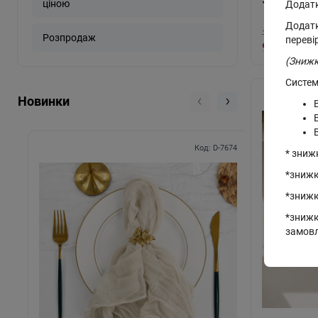
ціною
Додатк
Додатк
1155 грн.
-
Розпродаж
переві
985 грн.
(Знижк
Систем
Новинки
Код: D-7674
* зниж
*знижк
*знижк
*знижк
замов