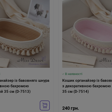
і
В наявності
найзер із бавовняго шнура
Кошик органайзер із бавов
ивною бахромою
з декоративною бахромою
й 35 см (D-7513)
35 см (D-7514)
240 грн.