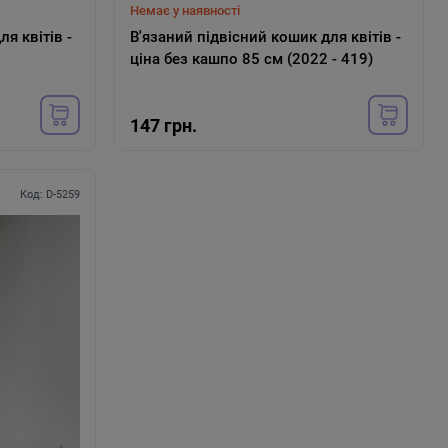
Немає у наявності
я квітів -
В'язаний підвісний кошик для квітів -
ціна без кашпо 85 см (2022 - 419)
В наявності
ьний світильник
Декоративний настільний світильн
147 грн.
" білий від usb 30 см (D-7672)
"Макарун" рожевий від usb 30 см (D
7671)
Код: D-5259
535 грн.