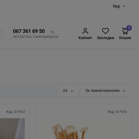
Укр
0
067 361 69 50
зв'язатись з менеджером
Кабінет
Закладки
Кошик
24
За замовчуванням
Код: D-7512
Код: D-7510