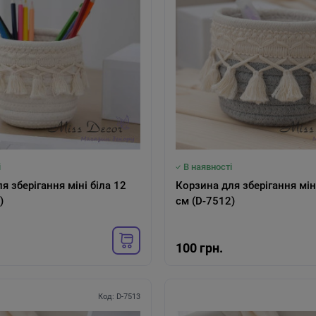
і
В наявності
берігання міні біла 12
Корзина для зберігання міні сіра 
)
см (D-7512)
100 грн.
Код: D-7513