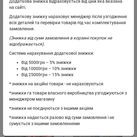
Додаткова знижка відраховується від ціни яка вказана
на сайті.
Додаткову знижку нараховує менеджер після узгодження
всіх деталей та перевірки товарів під час комплектування
замовлення.
(Знижка від суми замовлення в корзині покупок не
Немає у наявності
Немає у наявності
відображається).
Велосипед французький міні
Велосипед французький пудра
Система нарахування додаткової знижки:
Від 5000грн – 5% знижки
Від 10000грн – 10% знижки
194 грн.
284 грн.
Від 25000грн – 15% знижк
* знижки на акційні товари - не нараховуються
Продано
Продано
*знижки га товари власного виробництва узгоджуються з
менеджером магазину
Код: W-5066
Код: W-514
*знижки не поєднуються з іншими акціям
*знижка надається разово від суми замовлення і не
сумується з іншими замовленнями