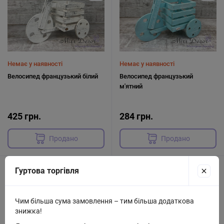
Немає у наявності
Немає у наявності
Велосипед французький білий
Велосипед французький
м'ятний
425 грн.
284 грн.
Продано
Продано
Код: W-5067
Код: W-5026
Гуртова торгівля
Чим більша сума замовлення – тим більша додаткова
знижка!