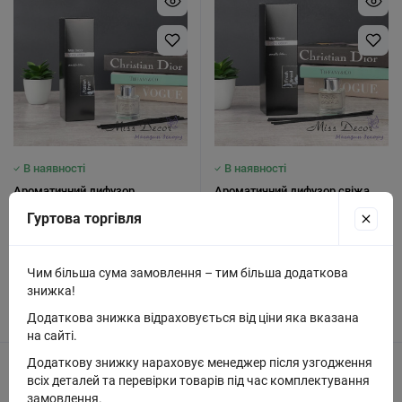
В наявності
В наявності
Ароматичний дифузор
Ароматичний дифузор свіжа
маракуйя 50 мл (D-4504)
випічка 50 мл (D-4498)
Гуртова торгівля
189 грн.
189 грн.
Чим більша сума замовлення – тим більша додаткова
знижка!
Купити
Купити
Додаткова знижка відраховується від ціни яка вказана
на сайті.
Додаткову знижку нараховує менеджер після узгодження
Код: D-4829
Код: D-3341
всіх деталей та перевірки товарів під час комплектування
замовлення.