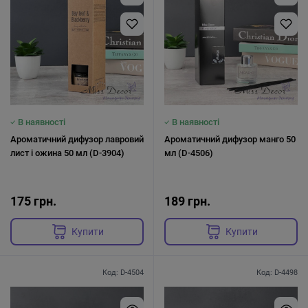
В наявності
В наявності
Ароматичний дифузор лавровий
Ароматичний дифузор манго 50
лист і ожина 50 мл (D-3904)
мл (D-4506)
175 грн.
189 грн.
Купити
Купити
Код: D-4504
Код: D-4498