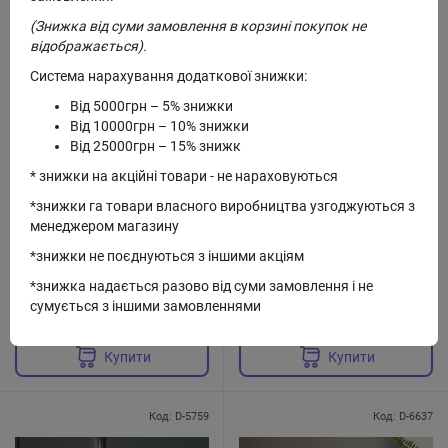
(Знижка від суми замовлення в корзині покупок не
відображається).
Система нарахування додаткової знижки:
Від 5000грн – 5% знижки
Від 10000грн – 10% знижки
Від 25000грн – 15% знижк
* знижки на акційні товари - не нараховуються
В наявності
В наявності
*знижки га товари власного виробництва узгоджуються з
Ароматичний дифузор солодке
Ароматичний дифузор цитрус і
менеджером магазину
відчуття 100мл (D-4829)
мускус 50 мл (D-3341)
*знижки не поєднуються з іншими акціям
*знижка надається разово від суми замовлення і не
сумується з іншими замовленнями
331 грн.
175 грн.
Купити
Купити
Код: D-5759
Код: D-6637