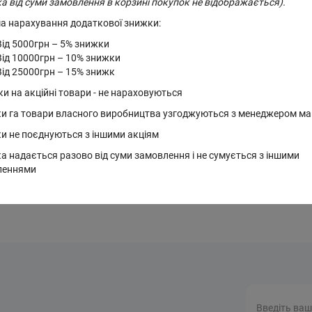
а від суми замовлення в корзині покупок не відображається).
Замовлення
Мінімальна сума зам
а нарахування додаткової знижки:
Від 5000грн – 5% знижки
Від 10000грн – 10% знижки
Від 25000грн – 15% знижк
ки на акційні товари - не нараховуються
и га товари власного виробництва узгоджуються з менеджером ма
и не поєднуються з іншими акціям
а надається разово від суми замовлення і не сумується з іншими
леннями