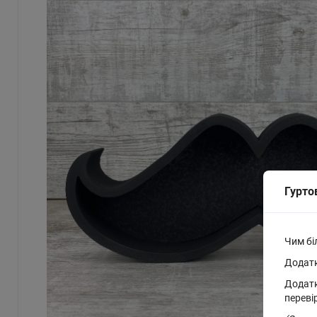
Гурто
Чим бі
Додатк
Додатк
переві