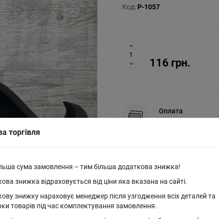
Код:
P-1057
116 грн.
Оплата
Накладений платіж, 
ва торгівля
Обмін та поверне
Обмін та повернення
льша сума замовлення – тим більша додаткова знижка!
ова знижка відраховується від ціни яка вказана на сайті.
Доставка
ову знижку нараховує менеджер після узгодження всіх деталей та
Доставка по Україні 
рки товарів під час комплектування замовлення.