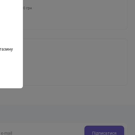
овлення — 500 грн
газину
Підписатися