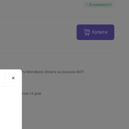
В наявності
Купити
Оплата на карту MonoBank, Оплата на рахунок ФОП
ння
 товару протягом 14 днів
2–5 дні