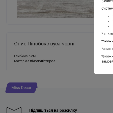
(Знижк
Систем
* зниж
*знижк
Опис Пінобокс вуса чорні
*знижк
Глибина 5 см
*знижк
Матеріал пінополістирол
замов
Miss Decor
Підпишіться на розсилку