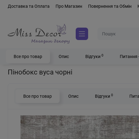
Доставка та Оплата
Про Магазин
Повернення та Обмін
0
Все про товар
Опис
Відгуки
Питання 
Головна
Флористичні матеріали
Пінобокси
Пінобокс вуса чорн
Пінобокс вуса чорні
0
Все про товар
Опис
Відгуки
Пита