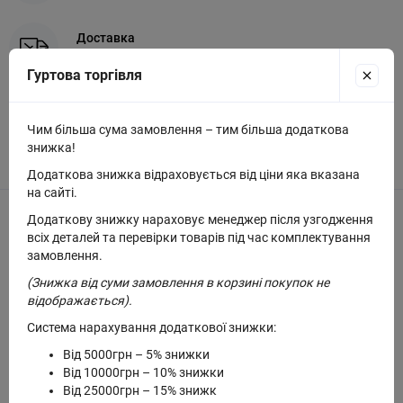
Доставка
Доставка по Україні 2–5 дні
Гуртова торгівля
Замовлення
Мінімальна сума замовлення — 500 грн
Чим більша сума замовлення – тим більша додаткова
знижка!
Додаткова знижка відраховується від ціни яка вказана
на сайті.
Опис Органайзер для серветок у формі
Додаткову знижку нараховує менеджер після узгодження
всіх деталей та перевірки товарів під час комплектування
краплі з магнятним кріпленням кремовий
замовлення.
23 см (D-7462)
(Знижка від суми замовлення в корзині покупок не
відображається).
Система нарахування додаткової знижки:
Від 5000грн – 5% знижки
Рекомендовані товари
Від 10000грн – 10% знижки
Від 25000грн – 15% знижк