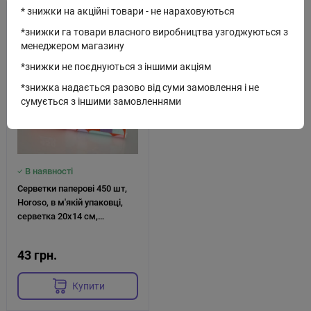
* знижки на акційні товари - не нараховуються
Код: D-3584
*знижки га товари власного виробництва узгоджуються з
менеджером магазину
*знижки не поєднуються з іншими акціям
*знижка надається разово від суми замовлення і не
сумується з іншими замовленнями
В наявності
Серветки паперові 450 шт,
Horoso, в м'якій упаковці,
серветка 20х14 см,
тришарова
43 грн.
Купити