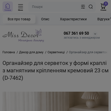
0
Головна
Меню
Кошик
Все про товар
Опис
Характеристики
Відгуки
067 361 69 50
зв'язатись з менеджером
Головна
Декор для дому
Серветниці
Органайзер для серветок у
Органайзер для серветок у формі краплі
з магнятним кріпленням кремовий 23 см
(D-7462)