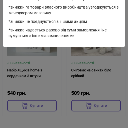
Код: W-5170
Код: Y-131
*знижки га товари власного виробництва узгоджуються з
менеджером магазину
*знижки не поєднуються з іншими акціям
*знижка надається разово від суми замовлення і не
сумується з іншими замовленнями
В наявності
В наявності
Набір ящиків home з
Сніговик на санках біло
сердечком 3 штуки
срібний
540 грн.
509 грн.
Купити
Купити