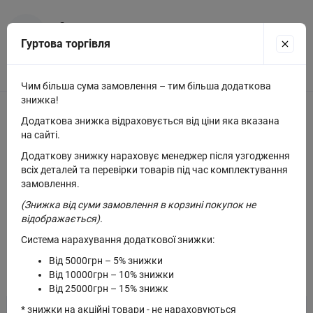
Замовлення
Гуртова торгівля
Мінімальна сума замовлення — 500 грн
Чим більша сума замовлення – тим більша додаткова
знижка!
Опис Кошик міні білий 106
Додаткова знижка відраховується від ціни яка вказана
на сайті.
Ручна робота
Додаткову знижку нараховує менеджер після узгодження
всіх деталей та перевірки товарів під час комплектування
Висота 25 см Глибина 9 см Довжина 14 см Ширина 12 см
замовлення.
(Знижка від суми замовлення в корзині покупок не
Матеріал дерево
відображається).
Система нарахування додаткової знижки:
Від 5000грн – 5% знижки
Рекомендовані товари
Від 10000грн – 10% знижки
Від 25000грн – 15% знижк
* знижки на акційні товари - не нараховуються