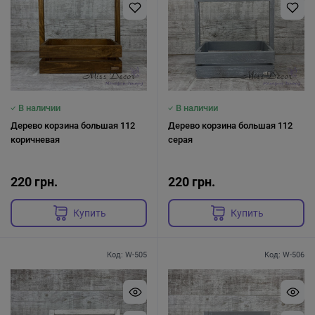
В наличии
В наличии
Дерево корзина большая 112
Дерево корзина большая 112
коричневая
серая
220 грн.
220 грн.
Купить
Купить
Код: W-505
Код: W-506