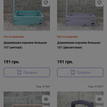
Нет в наличии
Нет в наличии
Деревянная корзина большая
Деревянная корзина большая
107 (мятная)
107 (фиолетовая)
191 грн.
191 грн.
Продано
Продано
Код: W-564
Код: W-5227