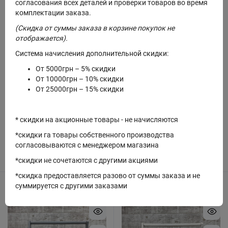
согласования всех деталей и проверки товаров во время
комплектации заказа.
(Скидка от суммы заказа в корзине покупок не
отображается).
Система начисления дополнительной скидки:
От 5000грн – 5% скидки
В наличии
В наличии
От 10000грн – 10% скидки
От 25000грн – 15% скидки
Корзина №106 прованс (золото)
Корзинка мини белая
* скидки на акционные товары - не начисляются
175 грн.
150 грн.
*скидки га товары собственного производства
согласовываются с менеджером магазина
Купить
Купить
*скидки не сочетаются с другими акциями
*скидка предоставляется разово от суммы заказа и не
Код: W-5025
Код: W-5024
суммируется с другими заказами